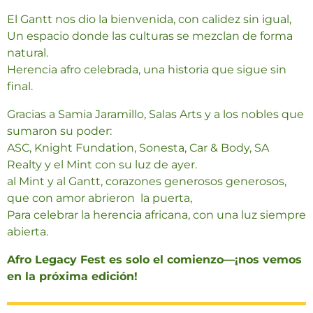
El
Gantt
nos
dio
la
bienvenida,
con
calidez
sin
igual,
Un
espacio
donde
las
culturas
se
mezclan
de
forma
natural.
Herencia
afro
celebrada,
una
historia
que
sigue
sin
final.
Gracias
a
Samia
Jaramillo,
Salas
Arts
y
a
los
nobles
que
sumaron
su
poder:
ASC,
Knight Fundation,
Sonesta,
Car &
Body,
SA
Realty
y
el
Mint
con
su
luz
de
ayer.
al Mint y al
Gantt,
corazones generosos
generosos,
que
con
amor
abrieron
la
puerta,
Para
celebrar
la
herencia
africana,
con
una
luz
siempre
abierta.
Afro
Legacy
Fest
es
solo
el
comienzo—¡
nos
vemos
en
la
próxima
edición!