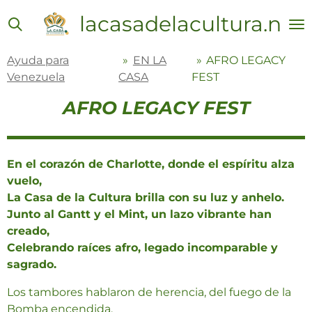
Ir
lacasadelacultura.net
al
contenido
Ayuda para
»
EN LA
»
AFRO LEGACY
principal
Venezuela
CASA
FEST
AFRO LEGACY FEST
En
el
corazón
de
Charlotte,
donde
el
espíritu
alza
vuelo,
La
Casa
de
la
Cultura
brilla
con
su
luz
y
anhelo.
Junto
al
Gantt
y
el
Mint,
un
lazo
vibrante
han
creado,
Celebrando
raíces
afro,
legado
incomparable
y
sagrado.
Los
tambores
hablaron
de
herencia,
del
fuego
de
la
Bomba
encendida,