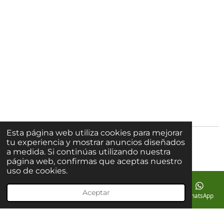
Esta página web utiliza cookies para mejorar
tu experiencia y mostrar anuncios diseñados
© 2023 - 2026 lacasadelacultura
a medida. Si continúas utilizando nuestra
página web, confirmas que aceptas nuestro
uso de cookies.
Aceptar
Correo electrónico
Teléfono
Mapa
Instagram
WhatsApp