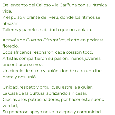
Del
encanto
del
Calipso
y
la
Garífuna
con
su
rítmica
vida.
Y
el
pulso
vibrante
del
Perú,
donde
los
ritmos
se
abrazan,
Talleres
y
paneles,
sabiduría
que
nos
enlaza.
A
través
de
Cultura
Disruptiva
,
el
arte
en
podcast
floreció,
Ecos
africanos
resonaron,
cada
corazón
tocó.
Artistas
compartieron
su
pasión,
manos
jóvenes
encontraron
su
voz,
Un
círculo
de
ritmo
y
unión,
donde
cada
uno
fue
parte
y
nos
unió.
Unidad,
respeto
y
orgullo,
su
estrella
a
guiar,
La
Casa
de
la
Cultura,
abrazando
sin
cesar.
Gracias
a
los
patrocinadores,
por
hacer
este
sueño
verdad,
Su
generoso
apoyo
nos
dio
alegría
y
comunidad.