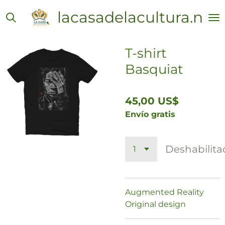
Ir
lacasadelacultura.net
al
contenido
principal
T-shirt
Basquiat
45,00 US$
Envío gratis
Deshabilit
Augmented Reality
Original design