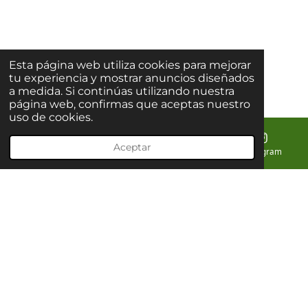
Esta página web utiliza cookies para mejorar
tu experiencia y mostrar anuncios diseñados
a medida. Si continúas utilizando nuestra
página web, confirmas que aceptas nuestro
uso de cookies.
Aceptar
Correo electrónico
Teléfono
Mapa
Instagram