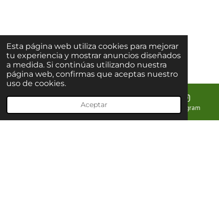
Esta página web utiliza cookies para mejorar
tu experiencia y mostrar anuncios diseñados
a medida. Si continúas utilizando nuestra
página web, confirmas que aceptas nuestro
uso de cookies.
Aceptar
Correo electrónico
Teléfono
Mapa
Instagram