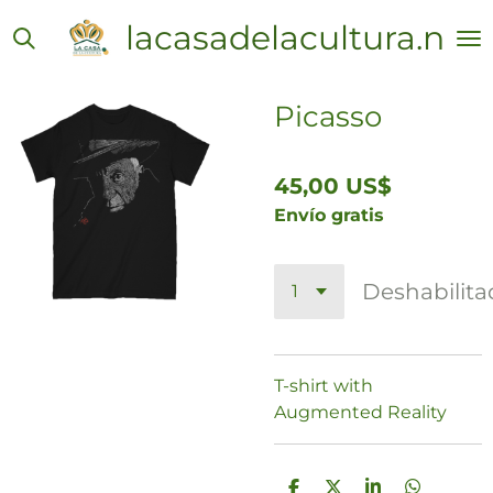
Ir
lacasadelacultura.net
al
contenido
principal
Picasso
45,00 US$
Envío gratis
Deshabilit
T-shirt with
Augmented Reality